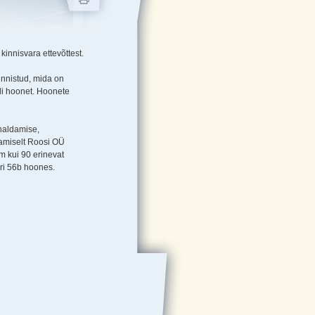
kinnisvara ettevõttest.
Kinnistud, mida on
li hoonet. Hoonete
 haldamise,
eamiselt Roosi OÜ
em kui 90 erinevat
ari 56b hoones.