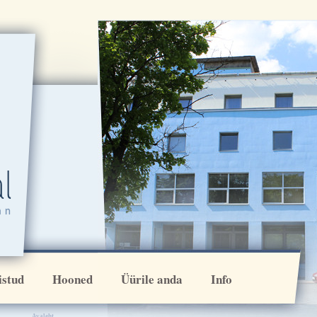
[VAR:ikoonirida]
istud
Hooned
Üürile anda
Info
Avaleht