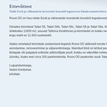
Ettevõttest
Näide Eesti ja välismaisete investorite koostööl tegutsevast kinnisvaraettevõttest
Roosi OÜ on hea näide Eesti ja välismaiste investorite koostööl tegutsevast 
Omades kinnistuid Tatari 56, Tatari 56b, Tatari 56c, Tatari 58 ja Tatari 58a. 
ühtekokku 11650 m2, asuvad Tallinna Kesklinnas ja kinnistutel on kokku ne
kogu maht on 11 003 ruutmeetrit.
Alates nimetatud kinnistute soetamisest tegeleb Roosi OÜ aktiivselt nende
arendamise, renoveerimise ja väljarentimisega. Mainitud tööd on tehtud p
töötajate või palgatud eritööde alltöövõtjate poolt. Kokku on ettevõttel rohk
üürniku, lisaks veel circa 200 parkimiskohta. Roosi OÜ peakontor asub Tat
Lugupidamisega,
Vadim Kreitsman
juhataja