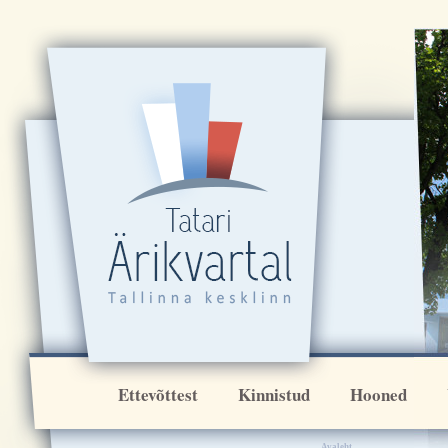
[VAR:ikoonirida]
Ettevõttest
Kinnistud
Hooned
Avaleht