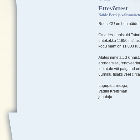
Ettevõttest
Näide Eesti ja välismaiset
Roosi OÜ on hea näide Ee
Omades kinnistuid Tatari 
ühtekokku 11650 m2, asu
kogu maht on 11 003 ruu
Alates nimetatud kinnist
arendamise, renoveerimi
töötajate või palgatud er
üürniku, lisaks veel cir
Lugupidamisega,
Vadim Kreitsman
juhataja