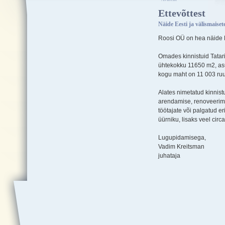
Ettevõttest
Näide Eesti ja välismaiset
Roosi OÜ on hea näide Ee
Omades kinnistuid Tatari 
ühtekokku 11650 m2, asu
kogu maht on 11 003 ruu
Alates nimetatud kinnist
arendamise, renoveerimi
töötajate või palgatud er
üürniku, lisaks veel cir
Lugupidamisega,
Vadim Kreitsman
juhataja